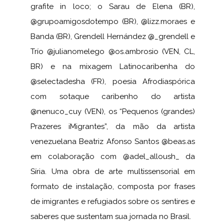
grafite in loco; o Sarau de Elena (BR),
@grupoamigosdotempo (BR), @lizz.moraes e
Banda (BR), Grendell Hernández @_grendell e
Trío @julianomelego @os.ambrosio (VEN, CL,
BR) e na mixagem Latinocaribenha do
@selectadesha (FR), poesia Afrodiaspórica
com sotaque caribenho do artista
@nenuco_cuy (VEN), os “Pequenos (grandes)
Prazeres iMigrantes”, da mão da artista
venezuelana Beatriz Afonso Santos @beas.as
em colaboração com @adel_alloush_ da
Síria. Uma obra de arte multissensorial em
formato de instalação, composta por frases
de imigrantes e refugiados sobre os sentires e
saberes que sustentam sua jornada no Brasil.